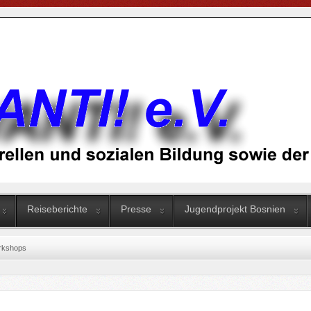
Reiseberichte
Presse
Jugendprojekt Bosnien
rkshops