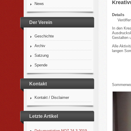
Kreati
News
Details
Veröffe
Der Verein
In den Kre
Ausdruckskr
Geschichte
Gestalten u
Archiv
Alle Aktiv
langen Som
Satzung
Spende
Kontakt
Sommerwor
Kontakt / Disclaimer
Letzte Artikel
Dokumentation NOZ 24.3.2019